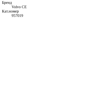
Бренд
Volvo CE
Кат.номер
957019