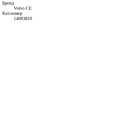
Бренд
Volvo CE
Кат.номер
14083810