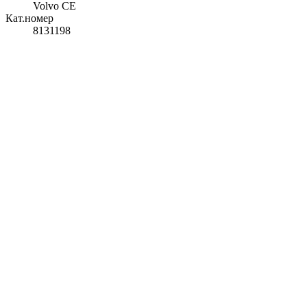
Volvo CE
Кат.номер
8131198